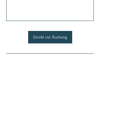
Direkt zur Buchung
Kontaktangaben
017622000317
info@perspektivwechsel-hund.de
Rehau, Germany
Kontakt über: