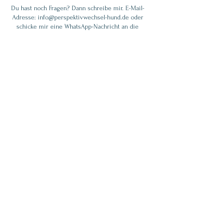
​Du hast noch Fragen? Dann schreibe mir. E-Mail-
Adresse: info@perspektivwechsel-hund.de oder
schicke mir eine WhatsApp-Nachricht an die
Telefonnummer: 0176/22000317
Mit der Buchung dieser Dienstleistung werden
die AGB anerkannt.
Kontaktangaben
Rehau, Germany
017622000317
info@perspektivwechsel-hund.de
Kontakt über: